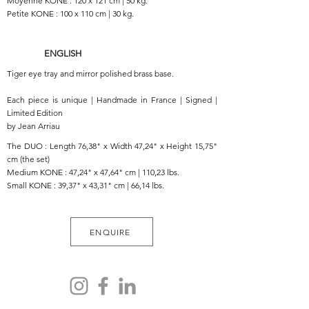
Moyenne KONE : 120 x 121 cm | 50 kg.
Petite KONE : 100 x 110 cm | 30 kg.
ENGLISH
Tiger eye tray and mirror polished brass base.
Each piece is unique | Handmade in France | Signed |
Limited Edition
by Jean Arriau
The DUO : Length 76,38" x Width 47,24" x Height 15,75"
cm (the set)
Medium KONE : 47,24" x 47,64" cm | 110,23 lbs.
Small KONE : 39,37" x 43,31" cm | 66,14 lbs.
ENQUIRE