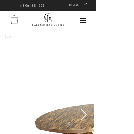
Email us
+33 (0) 6 83 85 12 73
< Back