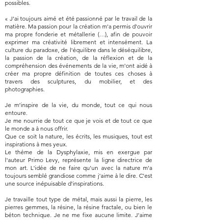
possibles.
« J'ai toujours aimé et été passionné par le travail de la
matière. Ma passion pour la création m'a permis d'ouvrir
ma propre fonderie et métallerie (…), afin de pouvoir
exprimer ma créativité librement et intensément. La
culture du paradoxe, de l'équilibre dans le déséquilibre,
la passion de la création, de la réflexion et de la
compréhension des événements de la vie, m'ont aidé à
créer ma propre définition de toutes ces choses à
travers des sculptures, du mobilier, et des
photographies.
Je m’inspire de la vie, du monde, tout ce qui nous
entoure.
Je me nourrie de tout ce que je vois et de tout ce que
le monde a à nous offrir.
Que ce soit la nature, les écrits, les musiques, tout est
inspirations à mes yeux.
Le théme de la Dysphylaxie, mis en exergue par
l'auteur Primo Levy, représente la ligne directrice de
mon art. L'idée de ne faire qu'un avec la nature m'a
toujours semblé grandiose comme j'aime à le dire. C'est
une source inépuisable d'inspirations.
Je travaille tout type de métal, mais aussi la pierre, les
pierres gemmes, la résine, la résine fractale, ou bien le
béton technique. Je ne me fixe aucune limite. J'aime