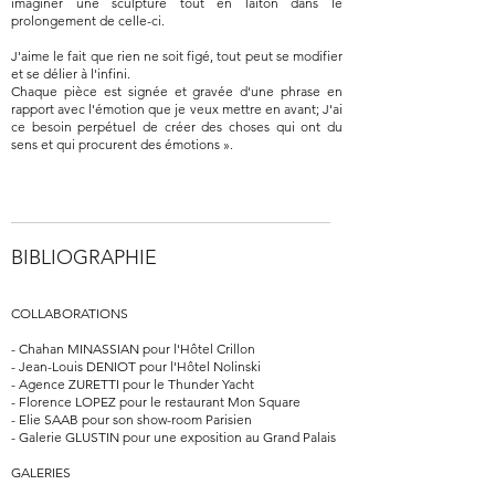
imaginer une sculpture tout en laiton dans le
prolongement de celle-ci.
J'aime le fait que rien ne soit figé, tout peut se modifier
et se délier à l'infini.
Chaque pièce est signée et gravée d'une phrase en
rapport avec l'émotion que je veux mettre en avant; J'ai
ce besoin perpétuel de créer des choses qui ont du
sens et qui procurent des émotions ».
BIBLIOGRAPHIE
COLLABORATIONS
- Chahan MINASSIAN pour l'Hôtel Crillon
- Jean-Louis DENIOT pour l'Hôtel Nolinski
- Agence ZURETTI pour le Thunder Yacht
- Florence LOPEZ pour le restaurant Mon Square
- Elie SAAB pour son show-room Parisien
- Galerie GLUSTIN pour une exposition au Grand Palais
GALERIES