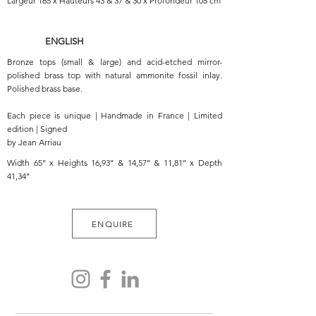
Largeur 165 x Hauteurs 43 & 37 & 30 x Profondeur 105 cm
ENGLISH
Bronze tops (small & large) and acid-etched mirror-
polished brass top with natural ammonite fossil inlay.
Polished brass base.
Each piece is unique | Handmade in France | Limited
edition | Signed
by Jean Arriau
Width 65’’ x Heights 16,93’’ & 14,57’’ & 11,81’’ x Depth
41,34’’
ENQUIRE