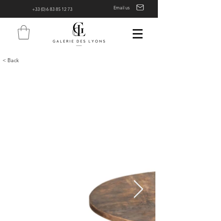
Email us
+33 (0) 6 83 85 12 73
< Back