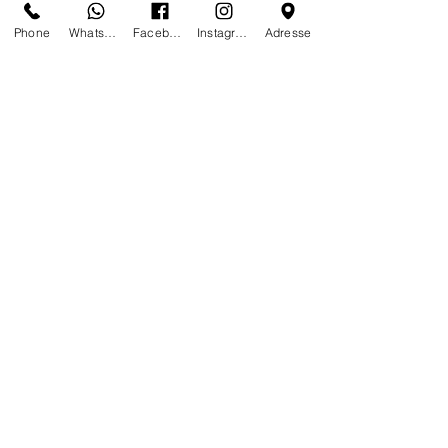
Secured payment by Credit Card or
Phone
Whatsapp
Facebook
Instagram
Adresse
Wired Transfer
Your data privacy is our priority
Anytime, anywhere, tailor-made is our
mindset
We do not work, we create and give
life with passion every day of the year
Certificates of authenticity
Tailor-made furnitures and sculptures;