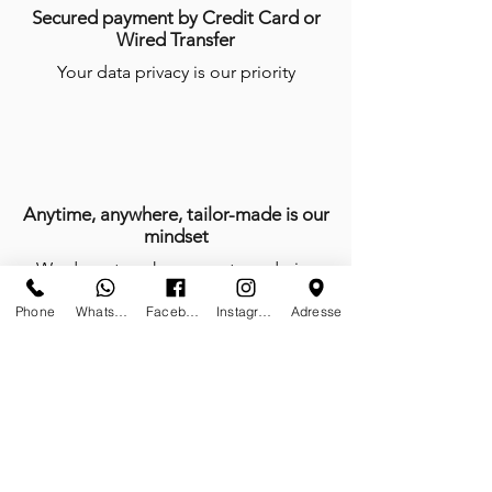
Secured payment by Credit Card or
Wired Transfer
Your data privacy is our priority
Anytime, anywhere, tailor-made is our
mindset
We do not work, we create and give
life with passion every day of the year
Phone
Whatsapp
Facebook
Instagram
Adresse
Certificates of authenticity
Tailor-made furnitures and sculptures;
limited editions on stock and or on