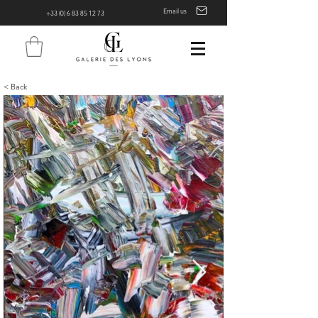
Email us
+33 (0) 6 83 85 12 73
< Back