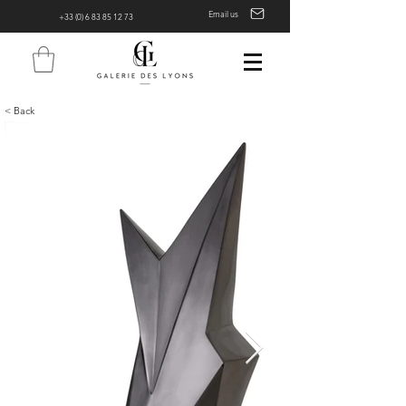
Email us
+33 (0) 6 83 85 12 73
< Back