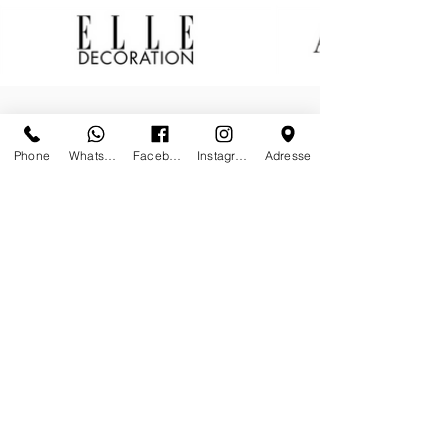
Phone
Whatsapp
Facebook
Instagram
Adresse
Worldwide shipping & white glove
delivery on request
Insured shipments made by
specialized art handlers
Secured payment by Credit Card or
Wired Transfer
Your data privacy is our priority