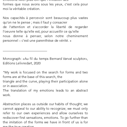
formes que nous avons sous les yeux, c’est cela pour
moi la véritable création.
Nos capacités à percevoir sont beaucoup plus vastes
qu’on ne le pense ; mais il faut y consacrer
de l’attention et s’accorder la liberté de regarder
l’oeuvre telle qu’elle est, pour accueillir ce qu’elle
nous donne à penser, selon notre cheminement
personnel – c’est une parenthèse de vérité. »
__________________________
Monograph: «Au fil du temps Bernard Varvat sculptor»,
Editions Lelivredart, 2020
“My work is focused on the search for forms and two
forms are at the base of this search, the
triangle and the curve, playing their participation alone
or in association.
The translation of my emotions leads to an abstract
work.
Abstraction places us outside our habits of thought; we
cannot appeal to our ability to recognize; we must only
refer to our own experiences and allow ourselves to
rediscover first sensations, emotions. To go further than
the imitation of the forms we have in front of us is for
me the true creation.