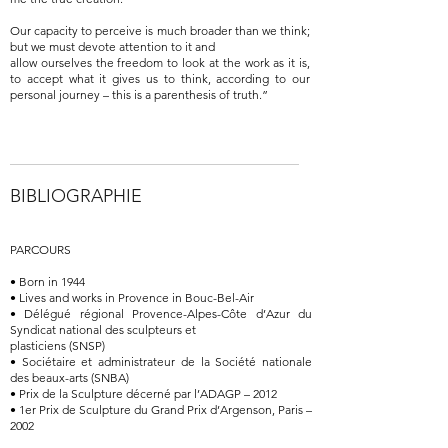
Our capacity to perceive is much broader than we think;
but we must devote attention to it and
allow ourselves the freedom to look at the work as it is,
to accept what it gives us to think, according to our
personal journey – this is a parenthesis of truth.”
BIBLIOGRAPHIE
PARCOURS
• Born in 1944
• Lives and works in Provence in Bouc-Bel-Air
• Délégué régional Provence-Alpes-Côte d’Azur du
Syndicat national des sculpteurs et
plasticiens (SNSP)
• Sociétaire et administrateur de la Société nationale
des beaux-arts (SNBA)
• Prix de la Sculpture décerné par l’ADAGP – 2012
• 1er Prix de Sculpture du Grand Prix d’Argenson, Paris –
2002