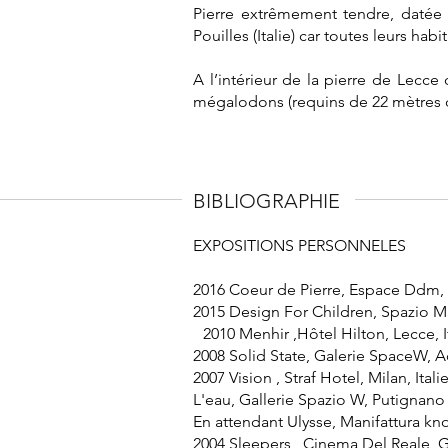
Pierre extrêmement tendre, datée 
Pouilles (Italie) car toutes leurs hab
A l’intérieur de la pierre de Lecc
mégalodons (requins de 22 mètres qu
BIBLIOGRAPHIE
EXPOSITIONS PERSONNELES
2016 Coeur de Pierre, Espace Ddm, M
2015 Design For Children, Spazio Mar
2010 Menhir ,Hôtel Hilton, Lecce, I
2008 Solid State, Galerie SpaceW, Acq
2007 Vision , Straf Hotel, Milan, Itali
L'eau, Gallerie Spazio W, Putignano (
En attendant Ulysse, Manifattura kno
2004 Sleepers , Cinema Del Reale, Ga