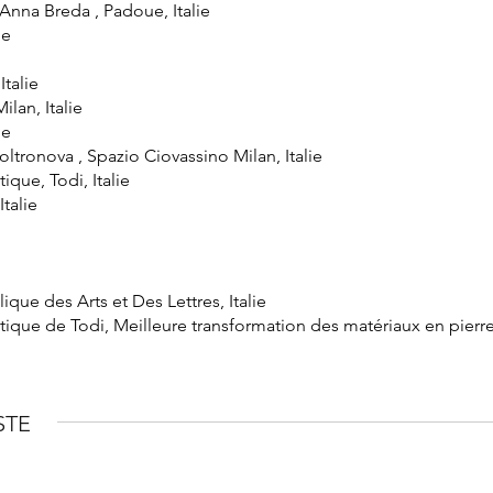
Anna Breda , Padoue, Italie
ie
Italie
ilan, Italie
ue
ltronova , Spazio Ciovassino Milan, Italie
tique, Todi, Italie
Italie
ue des Arts et Des Lettres, Italie
istique de Todi, Meilleure transformation des matériaux en pierre
STE