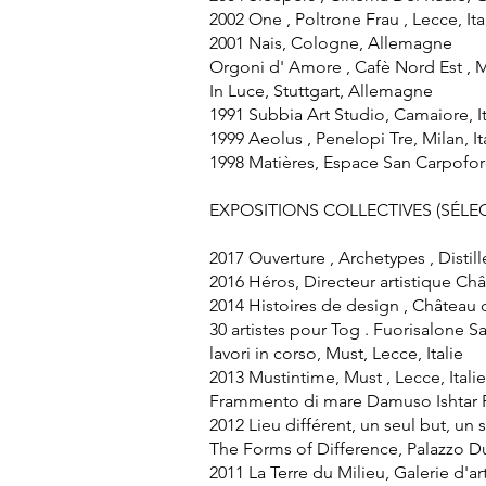
2002 One , Poltrone Frau , Lecce, Ita
2001 Nais, Cologne, Allemagne
Orgoni d' Amore , Cafè Nord Est , Mi
In Luce, Stuttgart, Allemagne
1991 Subbia Art Studio, Camaiore, It
1999 Aeolus , Penelopi Tre, Milan, It
1998 Matières, Espace San Carpoforo,
EXPOSITIONS COLLECTIVES (SÉLE
2017 Ouverture , Archetypes , Distill
2016 Héros, Directeur artistique Châte
2014 Histoires de design , Château d'
30 artistes pour Tog . Fuorisalone Sa
lavori in corso, Must, Lecce, Italie
2013 Mustintime, Must , Lecce, Italie
Frammento di mare Damuso Ishtar Pan
2012 Lieu différent, un seul but, un se
The Forms of Difference, Palazzo Du
2011 La Terre du Milieu, Galerie d'art 