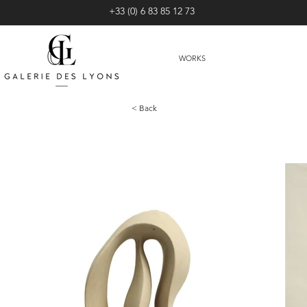
+33 (0) 6 83 85 12 73
WORKS
< Back