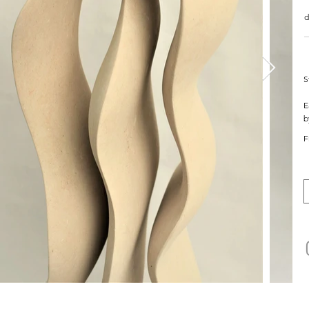
d
S
E
b
F