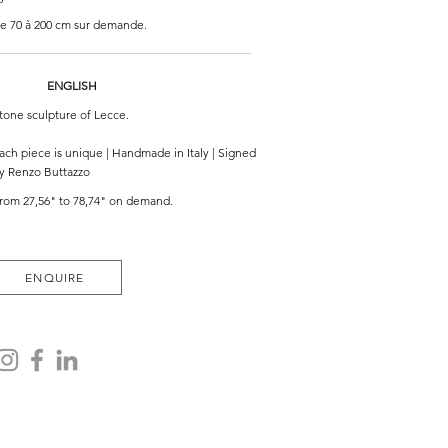
e 70 à 200 cm sur demande.
ENGLISH
tone sculpture of Lecce.
ach piece is unique | Handmade in Italy | Signed
y Renzo Buttazzo
rom 27,56" to 78,74" on demand.
ENQUIRE