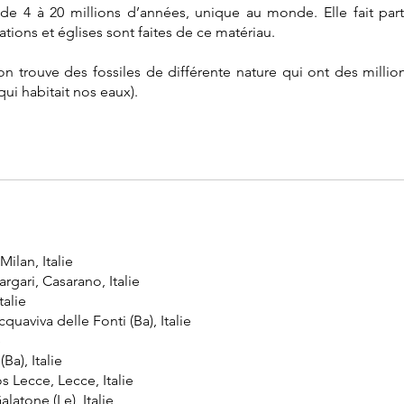
de 4 à 20 millions d’années, unique au monde. Elle fait par
itations et églises sont faites de ce matériau.
e on trouve des fossiles de différente nature qui ont des mil
i habitait nos eaux).
ilan, Italie
gari, Casarano, Italie
talie
uaviva delle Fonti (Ba), Italie
e
Ba), Italie
s Lecce, Lecce, Italie
latone (Le), Italie