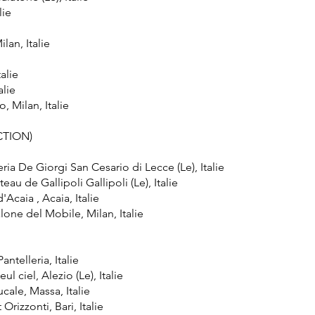
lie
lan, Italie
alie
alie
 Milan, Italie
CTION)
eria De Giorgi San Cesario di Lecce (Le), Italie
au de Gallipoli Gallipoli (Le), Italie
Acaia , Acaia, Italie
lone del Mobile, Milan, Italie
telleria, Italie
ul ciel, Alezio (Le), Italie
cale, Massa, Italie
Orizzonti, Bari, Italie