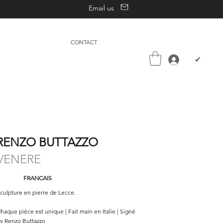
Email us
CONTACT
✔
RENZO BUTTAZZO
VENERE
FRANCAIS
culpture en pierre de Lecce.
haque pièce est unique | Fait main en Italie | Signé
y Renzo Buttazzo