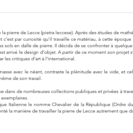
e la pierre de Lecce (pietra leccese). Après des études de mathé
c’est par curiosité qu’il travaille ce matériau, à cette époque l
s sols en dalle de pierre. Il décida de se confronter à quelque 
 arrivé le design d’objet. A partir de ce moment son projet s’e
les critiques d’art à l’international.
masse avec le néant, contraste la plénitude avec le vide, et ce
même de son travail.
ouve dans de nombreuses collections publiques et privées à tra
 exemplaires.
que Italienne le nomme Chevalier de la République (Ordre du 
venté la manière de travailler la pierre de Lecce autrement qu