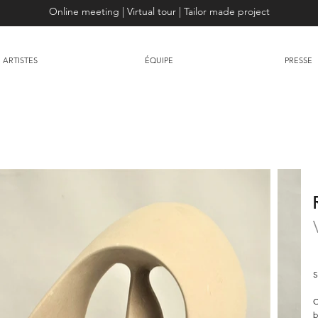
Online meeting | Virtual tour | Tailor made project
ARTISTES
ÉQUIPE
PRESSE
S
C
b