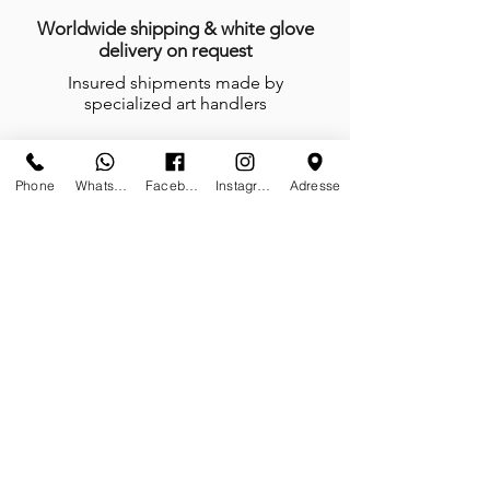
Worldwide shipping & white glove
delivery on request
Insured shipments made by
specialized art handlers
Phone
Whatsapp
Facebook
Instagram
Adresse
Secured payment by Credit Card or
Wired Transfer
Your data privacy is our priority
Anytime, anywhere, tailor-made is our
mindset
We do not work, we create and give