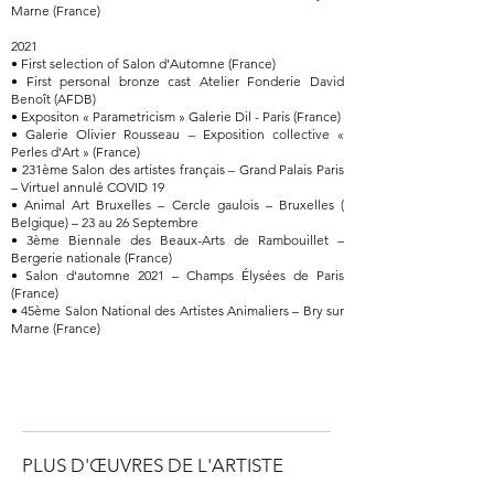
Marne (France)
2021
• First selection of Salon d'Automne (France)
• First personal bronze cast Atelier Fonderie David
Benoît (AFDB)
• Expositon « Parametricism » Galerie Dil - Paris (France)
• Galerie Olivier Rousseau – Exposition collective «
Perles d'Art » (France)
• 231ème Salon des artistes français – Grand Palais Paris
– Virtuel annulé COVID 19
• Animal Art Bruxelles – Cercle gaulois – Bruxelles (
Belgique) – 23 au 26 Septembre
• 3ème Biennale des Beaux-Arts de Rambouillet –
Bergerie nationale (France)
• Salon d'automne 2021 – Champs Élysées de Paris
(France)
• 45ème Salon National des Artistes Animaliers – Bry sur
Marne (France)
PLUS D'ŒUVRES DE L'ARTISTE