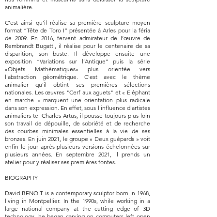
animalière.
C’est ainsi qu’il réalise sa première sculpture moyen
format “Tête de Toro I” présentée à Arles pour la féria
de 2009. En 2016, fervent admirateur de l’œuvre de
Rembrandt Bugatti, il réalise pour le centenaire de sa
disparition, son buste. Il développe ensuite une
exposition “Variations sur l’Antique” puis la série
«Objets Mathématiques» plus orientée vers
l'abstraction géométrique. C'est avec le thème
animalier qu'il obtint ses premières sélections
nationales. Les œuvres "Cerf aux aguets" et « Eléphant
en marche » marquent une orientation plus radicale
dans son expression. En effet, sous l'influence d'artistes
animaliers tel Charles Artus, il pousse toujours plus loin
son travail de dépouille, de sobriété et de recherche
des courbes minimales essentielles à la vie de ses
bronzes. En juin 2021, le groupe « Deux guépards » voit
enfin le jour après plusieurs versions échelonnées sur
plusieurs années. En septembre 2021, il prends un
atelier pour y réaliser ses premières fontes.
BIOGRAPHY
David BENOIT is a contemporary sculptor born in 1968,
living in Montpellier. In the 1990s, while working in a
large national company at the cutting edge of 3D
technology, he began carving on computers left open