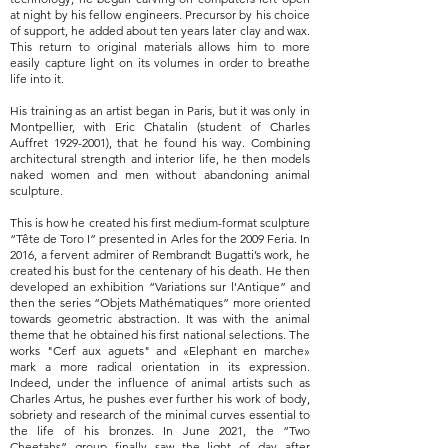
at night by his fellow engineers. Precursor by his choice
of support, he added about ten years later clay and wax.
This return to original materials allows him to more
easily capture light on its volumes in order to breathe
life into it.
His training as an artist began in Paris, but it was only in
Montpellier, with Eric Chatalin (student of Charles
Auffret
1929-2001)
, that he found his way. Combining
architectural strength and interior life, he then models
naked women and men without abandoning animal
sculpture.
This is how he created his first medium-format sculpture
“Tête de Toro I” presented in Arles for the 2009 Feria. In
2016, a fervent admirer of Rembrandt Bugatti’s work, he
created his bust for the centenary of his death. He then
developed an exhibition “Variations sur l'Antique” and
then the series “Objets Mathématiques” more oriented
towards geometric abstraction. It was with the animal
theme that he obtained his first national selections. The
works "Cerf aux aguets" and «Elephant en marche»
mark a more radical orientation in its expression.
Indeed, under the influence of animal artists such as
Charles Artus, he pushes ever further his work of body,
sobriety and research of the minimal curves essential to
the life of his bronzes. In June 2021, the “Two
Cheetahs” group finally saw the light of day after