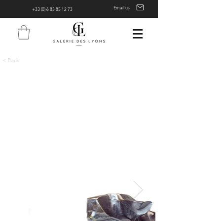
Email us
+33 (0) 6 83 85 12 73
< Back