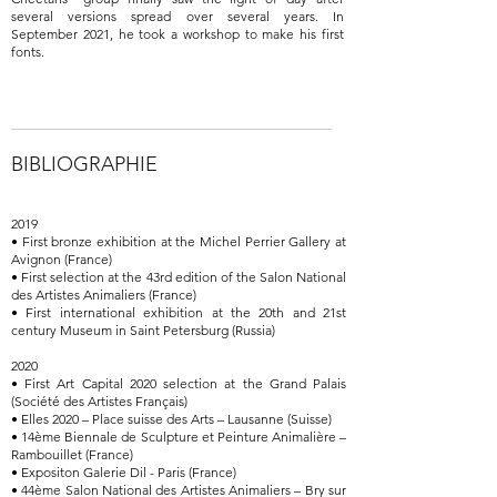
several versions spread over several years. In
September 2021, he took a workshop to make his first
fonts.
BIBLIOGRAPHIE
2019
• First bronze exhibition at the Michel Perrier Gallery at
Avignon (France)
• First selection at the 43rd edition of the Salon National
des Artistes Animaliers (France)
• First international exhibition at the 20th and 21st
century Museum in Saint Petersburg (Russia)
2020
• First Art Capital 2020 selection at the Grand Palais
(Société des Artistes Français)
• Elles 2020 – Place suisse des Arts – Lausanne (Suisse)
• 14ème Biennale de Sculpture et Peinture Animalière –
Rambouillet (France)
• Expositon Galerie Dil - Paris (France)
• 44ème Salon National des Artistes Animaliers – Bry sur