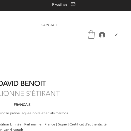
Email us
CONTACT
✔
DAVID BENOIT
LIONNE S'ÉTIRANT
FRANCAIS
ronze patine laquée noire et éclats marrons.
dition Limitée | Fait main en France | Signé | Certificat d'authenticité
y David Benoit