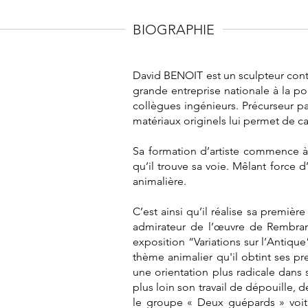
BIOGRAPHIE
David BENOIT est un sculpteur conte
grande entreprise nationale à la poi
collègues ingénieurs. Précurseur par
matériaux originels lui permet de cap
Sa formation d’artiste commence à P
qu’il trouve sa voie. Mêlant force d
animalière.
C’est ainsi qu’il réalise sa premiè
admirateur de l’œuvre de Rembrandt
exposition “Variations sur l’Antiqu
thème animalier qu'il obtint ses p
une orientation plus radicale dans s
plus loin son travail de dépouille, 
le groupe « Deux guépards » voit 