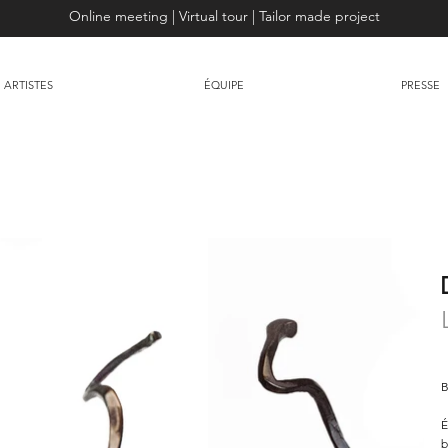
Online meeting | Virtual tour | Tailor made project
ARTISTES
ÉQUIPE
PRESSE
B
É
b