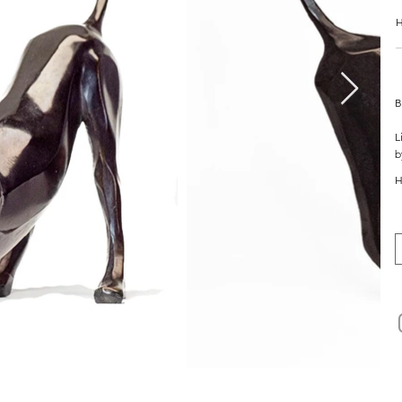
H
B
L
b
H