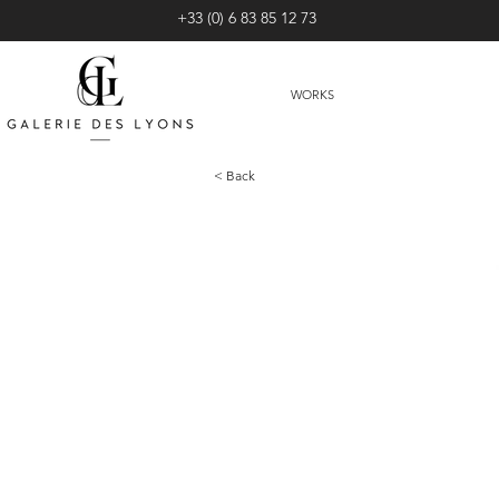
+33 (0) 6 83 85 12 73
WORKS
< Back