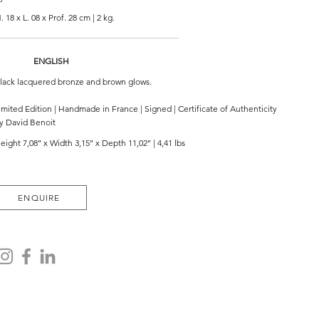
. 18 x L. 08 x Prof. 28 cm | 2 kg.
ENGLISH
lack lacquered bronze and brown glows.
imited Edition | Handmade in France | Signed | Certificate of Authenticity
y David Benoit
eight 7,08’’ x Width 3,15’’ x Depth 11,02’’ | 4,41 lbs
ENQUIRE