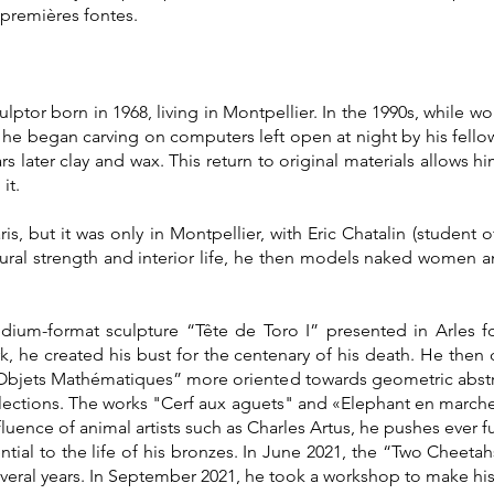
s premières fontes.
ptor born in 1968, living in Montpellier. In the 1990s, while wo
he began carving on computers left open at night by his fello
 later clay and wax. This return to original materials allows hi
it.
ris, but it was only in Montpellier, with Eric Chatalin (student 
tural strength and interior life, he then models naked women
edium-format sculpture “Tête de Toro I” presented in Arles for
, he created his bust for the centenary of his death. He then
 “Objets Mathématiques” more oriented towards geometric abstra
 selections. The works "Cerf aux aguets" and «Elephant en marche
fluence of animal artists such as Charles Artus, he pushes ever f
tial to the life of his bronzes. In June 2021, the “Two Cheetah
everal years. In September 2021, he took a workshop to make his f