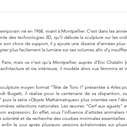
mporain né en 1968, vivant à Montpellier. C’est dans les années 
nte des technologies 3D, qu’il débute la sculpture sur les ordin
 son choix de support, il y ajoute une dizaine d’années plus ta
ter plus facilement la lumière sur ses volumes afin d’y insuffler 
aris, mais ce n’est qu’à Montpellier, auprès d’Eric Chatalin (
’architecture et vie intérieure, il modèle alors nus féminins et 
re sculpture moyen format “Tête de Toro I” présentée à Arles pou
 Bugatti, il réalise pour le centenaire de sa disparition, s
e” puis la série «Objets Mathématiques» plus orientée vers l'ab
remières sélections nationales. Les œuvres "Cerf aux aguets"
on expression. En effet, sous l'influence d'artistes animaliers 
de sobriété et de recherche des courbes minimales essentielles à
enfin le jour après plusieurs versions échelonnées sur plusi