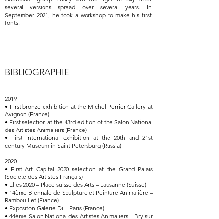
several versions spread over several years. In
September 2021, he took a workshop to make his first
fonts.
BIBLIOGRAPHIE
2019
• First bronze exhibition at the Michel Perrier Gallery at
Avignon (France)
• First selection at the 43rd edition of the Salon National
des Artistes Animaliers (France)
• First international exhibition at the 20th and 21st
century Museum in Saint Petersburg (Russia)
2020
• First Art Capital 2020 selection at the Grand Palais
(Société des Artistes Français)
• Elles 2020 – Place suisse des Arts – Lausanne (Suisse)
• 14ème Biennale de Sculpture et Peinture Animalière –
Rambouillet (France)
• Expositon Galerie Dil - Paris (France)
• 44ème Salon National des Artistes Animaliers – Bry sur