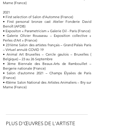
Marne (France)
2021
• First selection of Salon d'Automne (France)
• First personal bronze cast Atelier Fonderie David
Benoît (AFDB)
• Expositon « Parametricism » Galerie Dil - Paris (France)
• Galerie Olivier Rousseau – Exposition collective «
Perles d'Art » (France)
• 231ème Salon des artistes français – Grand Palais Paris
– Virtuel annulé COVID 19
• Animal Art Bruxelles – Cercle gaulois – Bruxelles (
Belgique) – 23 au 26 Septembre
• 3ème Biennale des Beaux-Arts de Rambouillet –
Bergerie nationale (France)
• Salon d'automne 2021 – Champs Élysées de Paris
(France)
• 45ème Salon National des Artistes Animaliers – Bry sur
Marne (France)
PLUS D'ŒUVRES DE L'ARTISTE