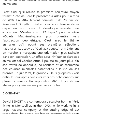
animalière.
C’est ainsi qu’il réalise sa première sculpture moyen
format “Tête de Toro I” présentée à Arles pour la féria
de 2009. En 2016, fervent admirateur de l’œuvre de
Rembrandt Bugatti, il réalise pour le centenaire de sa
disparition, son buste. Il développe ensuite une
exposition “Variations sur l’Antique” puis la série
«Objets Mathématiques» plus orientée vers
l'abstraction géométrique. C'est avec le thème
animalier qu'il obtint ses premières sélections
nationales. Les œuvres "Cerf aux aguets" et « Eléphant
en marche » marquent une orientation plus radicale
dans son expression. En effet, sous l'influence d'artistes
animaliers tel Charles Artus, il pousse toujours plus loin
son travail de dépouille, de sobriété et de recherche
des courbes minimales essentielles à la vie de ses
bronzes. En juin 2021, le groupe « Deux guépards » voit
enfin le jour après plusieurs versions échelonnées sur
plusieurs années. En septembre 2021, il prends un
atelier pour y réaliser ses premières fontes.
BIOGRAPHY
David BENOIT is a contemporary sculptor born in 1968,
living in Montpellier. In the 1990s, while working in a
large national company at the cutting edge of 3D
technology, he began carving on computers left open