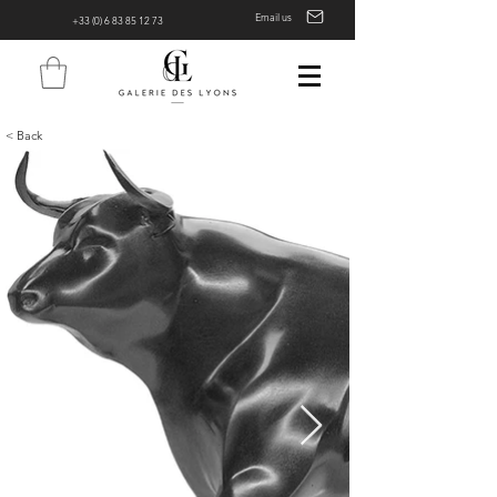
Email us
+33 (0) 6 83 85 12 73
< Back