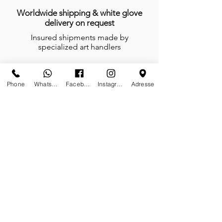
Worldwide shipping & white glove
delivery on request
Insured shipments made by
specialized art handlers
Phone
Whatsapp
Facebook
Instagram
Adresse
Secured payment by Credit Card or
Wired Transfer
Your data privacy is our priority
Anytime, anywhere, tailor-made is our
mindset
We do not work, we create and give