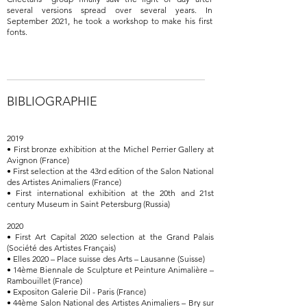
several versions spread over several years. In
September 2021, he took a workshop to make his first
fonts.
BIBLIOGRAPHIE
2019
• First bronze exhibition at the Michel Perrier Gallery at
Avignon (France)
• First selection at the 43rd edition of the Salon National
des Artistes Animaliers (France)
• First international exhibition at the 20th and 21st
century Museum in Saint Petersburg (Russia)
2020
• First Art Capital 2020 selection at the Grand Palais
(Société des Artistes Français)
• Elles 2020 – Place suisse des Arts – Lausanne (Suisse)
• 14ème Biennale de Sculpture et Peinture Animalière –
Rambouillet (France)
• Expositon Galerie Dil - Paris (France)
• 44ème Salon National des Artistes Animaliers – Bry sur