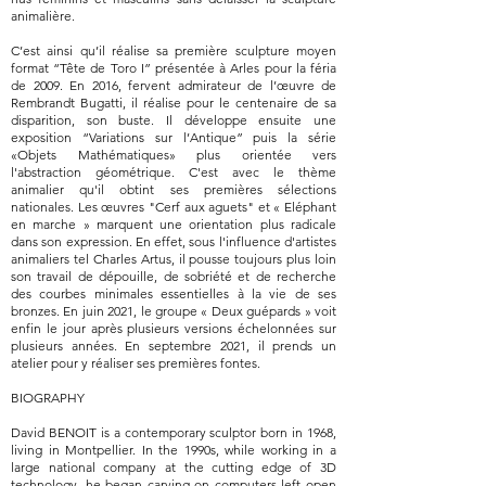
animalière.
C’est ainsi qu’il réalise sa première sculpture moyen
format “Tête de Toro I” présentée à Arles pour la féria
de 2009. En 2016, fervent admirateur de l’œuvre de
Rembrandt Bugatti, il réalise pour le centenaire de sa
disparition, son buste. Il développe ensuite une
exposition “Variations sur l’Antique” puis la série
«Objets Mathématiques» plus orientée vers
l'abstraction géométrique. C'est avec le thème
animalier qu'il obtint ses premières sélections
nationales. Les œuvres "Cerf aux aguets" et « Eléphant
en marche » marquent une orientation plus radicale
dans son expression. En effet, sous l'influence d'artistes
animaliers tel Charles Artus, il pousse toujours plus loin
son travail de dépouille, de sobriété et de recherche
des courbes minimales essentielles à la vie de ses
bronzes. En juin 2021, le groupe « Deux guépards » voit
enfin le jour après plusieurs versions échelonnées sur
plusieurs années. En septembre 2021, il prends un
atelier pour y réaliser ses premières fontes.
BIOGRAPHY
David BENOIT is a contemporary sculptor born in 1968,
living in Montpellier. In the 1990s, while working in a
large national company at the cutting edge of 3D
technology, he began carving on computers left open