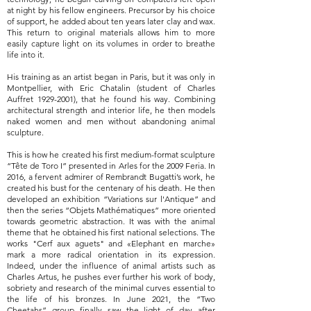
at night by his fellow engineers. Precursor by his choice
of support, he added about ten years later clay and wax.
This return to original materials allows him to more
easily capture light on its volumes in order to breathe
life into it.
His training as an artist began in Paris, but it was only in
Montpellier, with Eric Chatalin (student of Charles
Auffret
1929-2001)
, that he found his way. Combining
architectural strength and interior life, he then models
naked women and men without abandoning animal
sculpture.
This is how he created his first medium-format sculpture
“Tête de Toro I” presented in Arles for the 2009 Feria. In
2016, a fervent admirer of Rembrandt Bugatti’s work, he
created his bust for the centenary of his death. He then
developed an exhibition “Variations sur l'Antique” and
then the series “Objets Mathématiques” more oriented
towards geometric abstraction. It was with the animal
theme that he obtained his first national selections. The
works "Cerf aux aguets" and «Elephant en marche»
mark a more radical orientation in its expression.
Indeed, under the influence of animal artists such as
Charles Artus, he pushes ever further his work of body,
sobriety and research of the minimal curves essential to
the life of his bronzes. In June 2021, the “Two
Cheetahs” group finally saw the light of day after