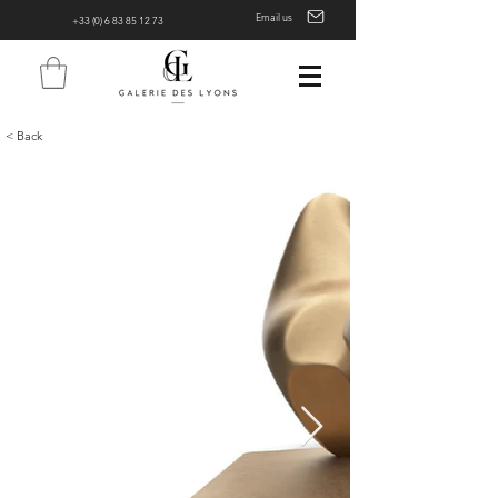
Email us
+33 (0) 6 83 85 12 73
< Back