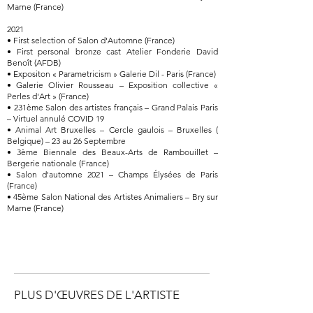
Marne (France)
2021
• First selection of Salon d'Automne (France)
• First personal bronze cast Atelier Fonderie David
Benoît (AFDB)
• Expositon « Parametricism » Galerie Dil - Paris (France)
• Galerie Olivier Rousseau – Exposition collective «
Perles d'Art » (France)
• 231ème Salon des artistes français – Grand Palais Paris
– Virtuel annulé COVID 19
• Animal Art Bruxelles – Cercle gaulois – Bruxelles (
Belgique) – 23 au 26 Septembre
• 3ème Biennale des Beaux-Arts de Rambouillet –
Bergerie nationale (France)
• Salon d'automne 2021 – Champs Élysées de Paris
(France)
• 45ème Salon National des Artistes Animaliers – Bry sur
Marne (France)
PLUS D'ŒUVRES DE L'ARTISTE