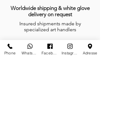
Worldwide shipping & white glove
delivery on request
Insured shipments made by
specialized art handlers
Phone
Whatsapp
Facebook
Instagram
Adresse
Secured payment by Credit Card or
Wired Transfer
Your data privacy is our priority
Anytime, anywhere, tailor-made is our
mindset
We do not work, we create and give