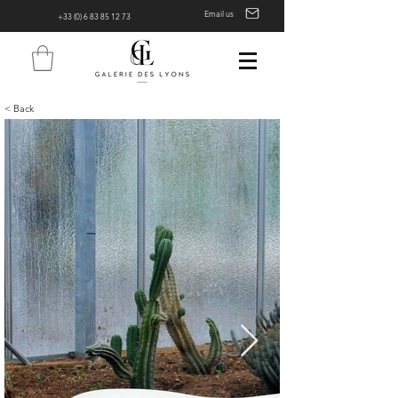
Email us
+33 (0) 6 83 85 12 73
< Back