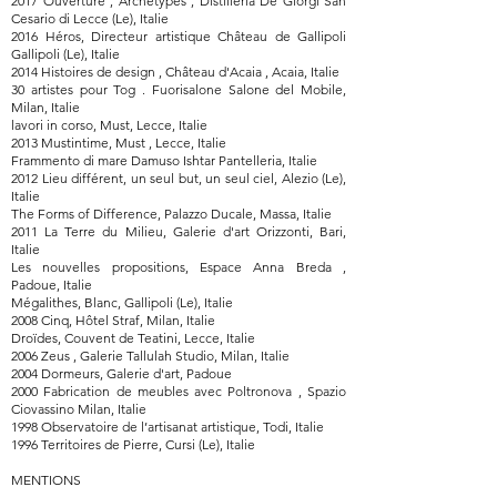
2017 Ouverture , Archetypes , Distilleria De Giorgi San
Cesario di Lecce (Le), Italie
2016 Héros, Directeur artistique Château de Gallipoli
Gallipoli (Le), Italie
2014 Histoires de design , Château d'Acaia , Acaia, Italie
30 artistes pour Tog . Fuorisalone Salone del Mobile,
Milan, Italie
lavori in corso, Must, Lecce, Italie
2013 Mustintime, Must , Lecce, Italie
Frammento di mare Damuso Ishtar Pantelleria, Italie
2012 Lieu différent, un seul but, un seul ciel, Alezio (Le),
Italie
The Forms of Difference, Palazzo Ducale, Massa, Italie
2011 La Terre du Milieu, Galerie d'art Orizzonti, Bari,
Italie
Les nouvelles propositions, Espace Anna Breda ,
Padoue, Italie
Mégalithes, Blanc, Gallipoli (Le), Italie
2008 Cinq, Hôtel Straf, Milan, Italie
Droïdes, Couvent de Teatini, Lecce, Italie
2006 Zeus , Galerie Tallulah Studio, Milan, Italie
2004 Dormeurs, Galerie d'art, Padoue
2000 Fabrication de meubles avec Poltronova , Spazio
Ciovassino Milan, Italie
1998 Observatoire de l’artisanat artistique, Todi, Italie
1996 Territoires de Pierre, Cursi (Le), Italie
MENTIONS