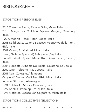
BIBLIOGRAPHIE
EXPOSITIONS PERSONNELES
2016 Coeur de Pierre, Espace Ddm, Milan, Italie
2015 Design For Children, Spazio Margari, Casarano,
Italie
2010 Menhir ,Hôtel Hilton, Lecce, Italie
2008 Solid State, Galerie SpaceW, Acquaviva delle Fonti
(Ba), Italie
2007 Vision , Straf Hotel, Milan, Italie
L'eau, Gallerie Spazio W, Putignano (Ba), Italie
En attendant Ulysse, Manifattura knos Lecce, Lecce,
Italie
2004 Sleepers , Cinema Del Reale, Galatone (Le), Italie
2002 One , Poltrone Frau , Lecce, Italie
2001 Nais, Cologne, Allemagne
Orgoni d' Amore , Cafè Nord Est , Milan, Italie
In Luce, Stuttgart, Allemagne
1991 Subbia Art Studio, Camaiore, Italie
1999 Aeolus , Penelopi Tre, Milan, Italie
1998 Matières, Espace San Carpoforo, Milan, Italie
EXPOSITIONS COLLECTIVES (SÉLECTION)