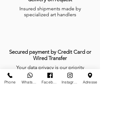
Insured shipments made by
specialized art handlers
Secured payment by Credit Card or
Wired Transfer
Your data privacy is our priority
Phone
Whatsapp
Facebook
Instagram
Adresse
Anytime, anywhere, tailor-made is our
mindset
We do not work, we create and give
life with passion every day of the year