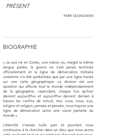
PRÉSENT
PARK SEUNGWAN
BIOGRAPHIE
« Je suis né en Corée, une nation où, malgré la même
langue parlée, la guerre ne s’est jamais terminée
officiellement et la ligne de démarcation militaire
coréenne n’a été symbolisée que par une ligne tracée
sur une carte géographique. La division est une
question qui affecte tout le monde indépendamment
de la géographie, cependant, chaque fois qu’hier
devient aujourd’hui et aujourd’hui devient demain à
travers les confins de minuit, moi, vous, nous, eux,
religion et religion, pensée et pensée, nous traçons une
ligne de démarcation selon une vision partielle du
monde ».
L’éternité n’existe nulle part et pourtant nous
continuons à la chercher dans un dieu que nous avons
créé, excluant tout ce qui n’est pas d’accord avec nous.