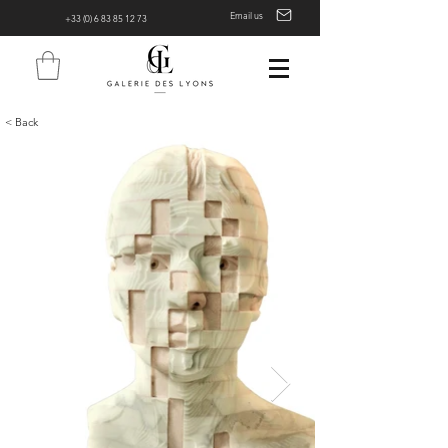
Email us
+33 (0) 6 83 85 12 73
< Back