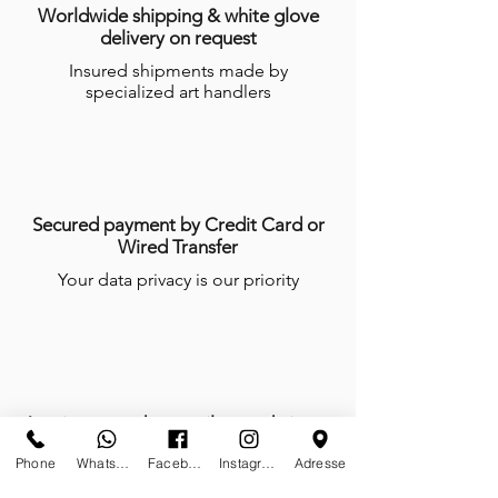
Worldwide shipping & white glove
delivery on request
Insured shipments made by
specialized art handlers
Secured payment by Credit Card or
Wired Transfer
Your data privacy is our priority
Anytime, anywhere, tailor-made is our
mindset
Phone
Whatsapp
Facebook
Instagram
Adresse
We do not work, we create and give