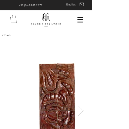
Email us
+33 (0) 6 83 85 12 73
< Back