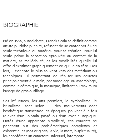
BIOGRAPHIE
Né en 1995, autodidacte, Franck Scala se définit comme
artiste pluridisciplinaire, refusant de se cantonner à une
seule technique ou matériau pour sa création. Pour lui
seule prime la sensation éprouvée au contact de la
matière, sa malléabilité, et les possibilités qu’elle lui
offre d’exprimer graphiquement ce qu’il a en tête. Des
lors, il s’oriente le plus souvent vers des matériaux ou
techniques lui permettant de réaliser ses oeuvres
principalement à la main, par modelage ou assemblage,
comme la céramique, la mosaïque, limitant au maximum
l’usage de gros outillage.
Ses influences, les arts premiers, le symbolisme, le
brutalisme, sont selon lui des mouvements dont
l'esthétique transcende les époques, pouvant à la fois
relever d’un lointain passé ou d’un avenir utopique.
Dotés d’une apparente simplicité, ces courants se
penchent sur des problématiques complexes et
existentielles (nos origines, la vie, la mort, la spiritualité),
leur conférant un caractère universel, intemporel.