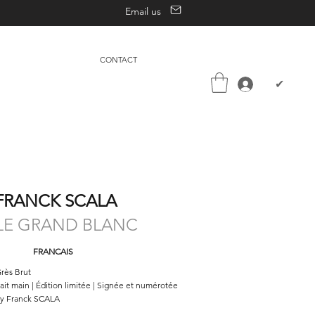
Email us
CONTACT
✔
FRANCK SCALA
LE GRAND BLANC
FRANCAIS
rès Brut
ait main | Édition limitée | Signée et numérotée
y Franck SCALA