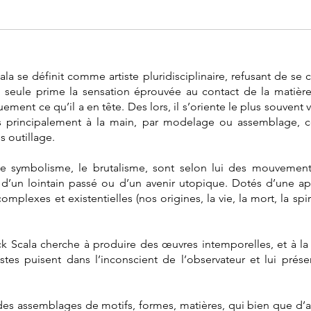
la se définit comme artiste pluridisciplinaire, refusant de s
 seule prime la sensation éprouvée au contact de la matière, 
uement ce qu’il a en tête. Des lors, il s’oriente le plus souvent
es principalement à la main, par modelage ou assemblage,
 outillage.
, le symbolisme, le brutalisme, sont selon lui des mouvement
 d’un lointain passé ou d’un avenir utopique. Dotés d’une ap
lexes et existentielles (nos origines, la vie, la mort, la spiri
nck Scala cherche à produire des œuvres intemporelles, et à la
tes puisent dans l’inconscient de l’observateur et lui prése
 des assemblages de motifs, formes, matières, qui bien que d’