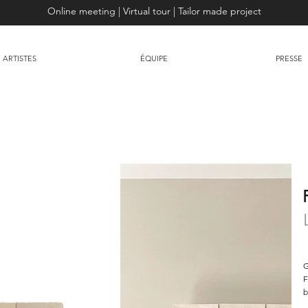
Online meeting | Virtual tour | Tailor made project
ARTISTES
ÉQUIPE
PRESSE
G
F
b