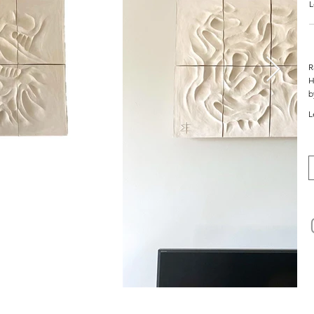
L
R
H
b
L