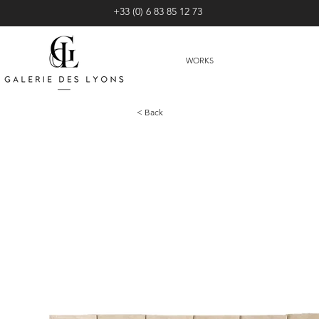
+33 (0) 6 83 85 12 73
WORKS
< Back