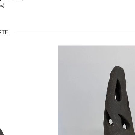
is)
STE