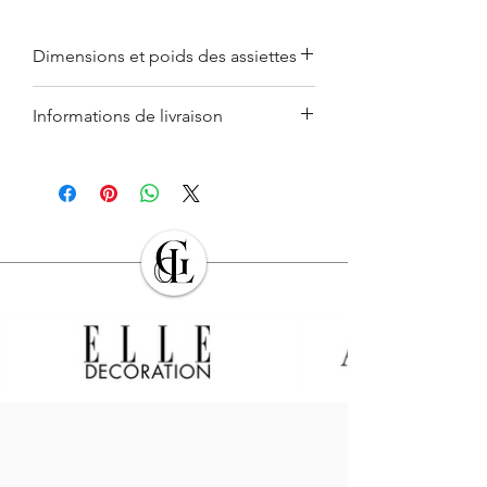
Dimensions et poids des assiettes
à dessert : ø 22 cm / h 2,3 cm
Informations de livraison
/ 0,35 Kg.
Ces informations sont données à titre
Le retrait en boutique est gratuit.
indicatif. Du fait de la fabrication faite à la
Les Produits commandés seront livrés à
main, ces dernières peuvent légèrement
l’adresse indiquée par l’Acheteur lors de
varier. Données non contractuelles. Pour
la commande. L’Acheteur devra veiller à
en savoir plus, consulter nos
conditions
son exactitude.
générales de ventes en ligne (CGV)
.
Sauf cas de force majeure ou lors des
périodes de fermeture clairement
annoncés par
GALERIE DES LYONS
, les
Produits en stock sont expédiés dans les
sept (7) jours suivant la date
d’enregistrement de la commande,
indiquée sur l’email récapitulatif de la
commande adressé à l’Acheteur.
Dans le cas où le Produit ne serait pas en
stock, GALERIES DES LYONS informera