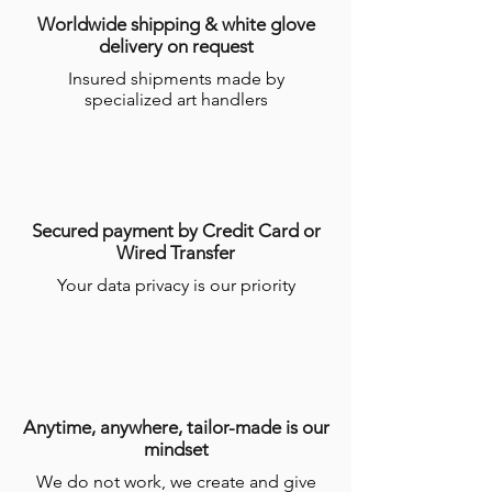
l’Acheteur du délai dans lequel le
Worldwide shipping & white glove
Produit devrait être expédié, étant
delivery on request
précisé que certains Produits nécessitent
Insured shipments made by
un temps de réalisation de plusieurs
specialized art handlers
semaines par les Artisans.
Pour plus d’informations, consulter les
conditions générales de ventes en ligne
(CGV)
.
Secured payment by Credit Card or
Wired Transfer
Your data privacy is our priority
Anytime, anywhere, tailor-made is our
mindset
We do not work, we create and give