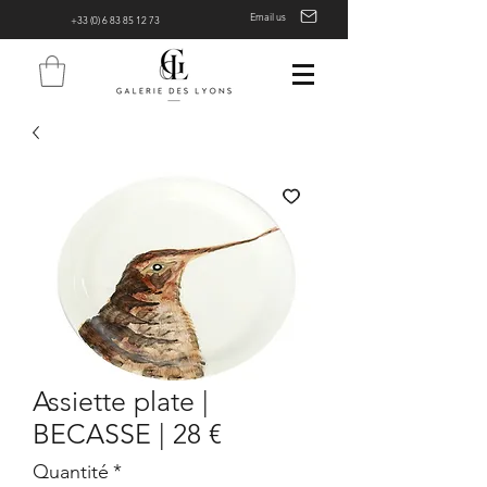
Email us
+33 (0) 6 83 85 12 73
Assiette plate |
BECASSE | 28 €
Quantité
*