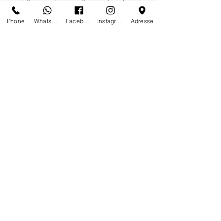
of the prestigious
Association Carré
Rive Gauche
Phone
Whatsapp
Facebook
Instagram
Adresse
FOLLOW-US
CONTACT US