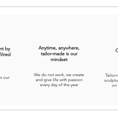
Anytime, anywhere,
nt by
C
tailor-made is our
Wired
mindset
We do not work, we create
Tailor
is our
and give life with passion
sculptu
every day of the year
on 