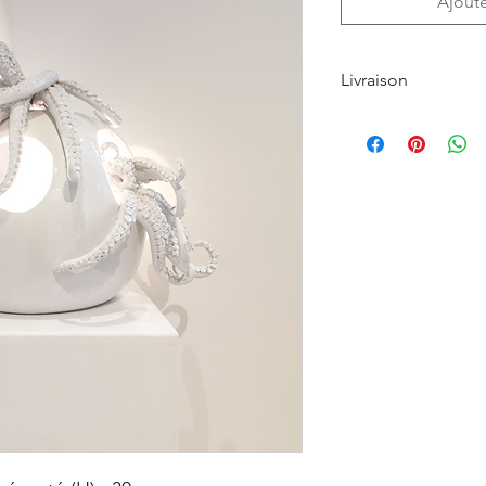
Ajoute
Livraison
Le retrait en boutique
Les Produits command
indiquée par l’Achet
L’Acheteur devra veil
Sauf cas de force ma
fermeture clairemen
LYONS
, les Produits
sept (7) jours suivan
commande, indiquée su
commande adressé à 
Dans le cas où le Pro
GALERIES DES LYONS 
dans lequel le Produi
précisé que certains
réalisation de plusieu
Pour plus d’informati
générales de ventes 