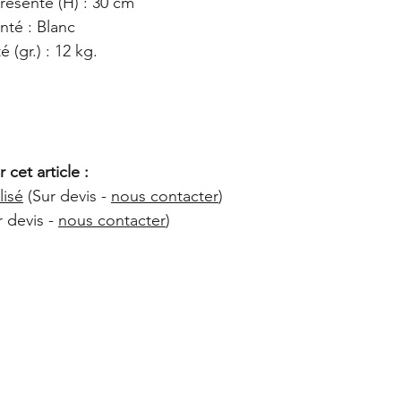
ésenté (H) : 30 cm
nté : Blanc
(gr.) : 12 kg.
 cet article :
lisé
(Sur devis -
nous contacter
)
 devis -
nous contacter
)