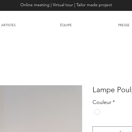
Online meeting | Virtual tour | Tailor made project
ARTISTES
ÉQUIPE
PRESSE
Lampe Poulp
Couleur
*