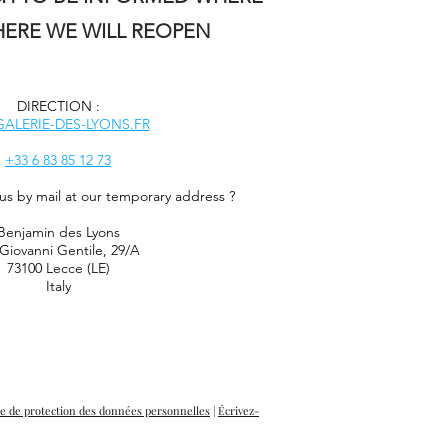
ERE WE WILL REOPEN
DIRECTION :
ALERIE-DES-LYONS.FR
+33 6 83 85 12 73
us by mail at our temporary address ?
Benjamin des Lyons
 Giovanni Gentile, 29/A
73100 Lecce (LE)
Italy
ue de protection des données personnelles
|
Écrivez-