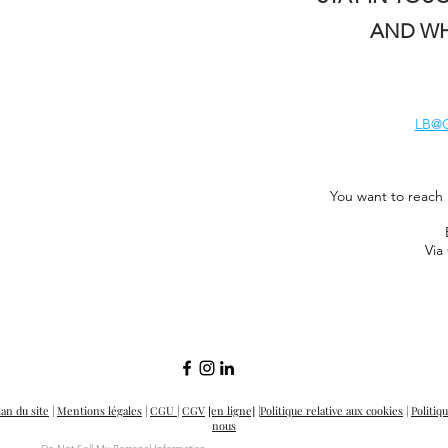
AND WH
LB@G
You want to reach 
Via
lan du site
|
Mentions légales
|
CGU |
CGV
[en ligne]
|
Politique relative aux cookies
|
Politiq
nous