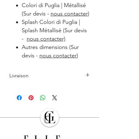
Colori di Puglia | Métallisé
(Sur devis -
nous contacter
)
Splash Colori di Puglia |
Splash Métallisé (Sur devis
-
nous contacter)
Autres dimensions (Sur
devis -
nous contacter
)
Livraison
Le retrait en boutique est gratuit.
Les Produits commandés seront livrés à
l’adresse indiquée par l’Acheteur lors de
la commande. L’Acheteur devra veiller à
son exactitude.
Sauf cas de force majeure ou lors des
périodes de fermeture clairement
annoncés par
GALERIE DES LYONS
, les