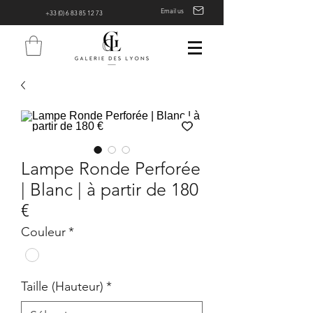
Email us
+33 (0) 6 83 85 12 73
Lampe Ronde Perforée
| Blanc | à partir de 180
€
Couleur
*
Taille (Hauteur)
*