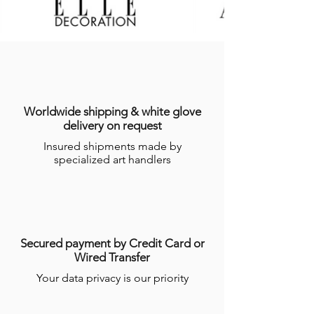
Produits en stock sont expédiés dans les
sept (7) jours suivant la date
d’enregistrement de la commande,
indiquée sur l’email récapitulatif de la
commande adressé à l’Acheteur.
Dans le cas où le Produit ne serait pas en
stock, GALERIES DES LYONS informera
l’Acheteur du délai dans lequel le
Worldwide shipping & white glove
Produit devrait être expédié, étant
delivery on request
précisé que certains Produits nécessitent
Insured shipments made by
un temps de réalisation de plusieurs
specialized art handlers
semaines par les Artisans.
Pour plus d’informations,
consulter les
conditions générales de ventes en ligne
(CGV)
.
Secured payment by Credit Card or
Wired Transfer
Your data privacy is our priority