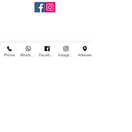
Phone
Whatsapp
Facebook
Instagram
Adresse
CONTACT US
WE NO LONGER ARE AT
PARIS
STAY IN TOUCH TO BE
INFORMED WHERE AND WHERE