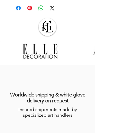
Les Produits commandés seront livrés à
l’adresse indiquée par l’Acheteur lors de
la commande. L’Acheteur devra veiller à
son exactitude.
Sauf cas de force majeure ou lors des
périodes de fermeture clairement
annoncés par
GALERIE DES LYONS
, les
Produits en stock sont expédiés dans les
sept (7) jours suivant la date
d’enregistrement de la commande,
indiquée sur l’email récapitulatif de la
commande adressé à l’Acheteur.
Dans le cas où le Produit ne serait pas en
stock, GALERIES DES LYONS informera
l’Acheteur du délai dans lequel le
Worldwide shipping & white glove
Produit devrait être expédié, étant
delivery on request
précisé que certains Produits nécessitent
Insured shipments made by
un temps de réalisation de plusieurs
specialized art handlers
semaines par les Artisans.
Pour plus d’informations, consulter les
conditions générales de ventes en ligne